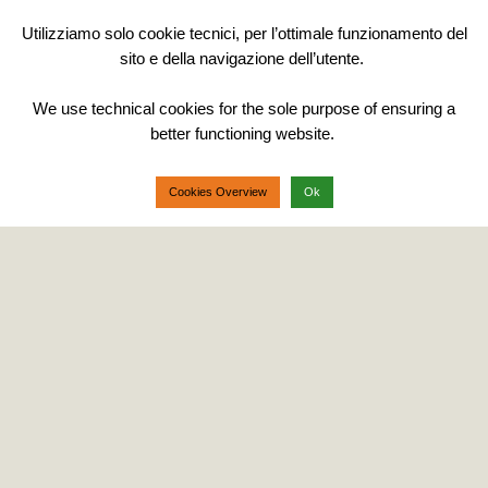
Utilizziamo solo cookie tecnici, per l’ottimale funzionamento del
sito e della navigazione dell’utente.
Posted
24 gennaio 2017
We use technical cookies for the sole purpose of ensuring a
on
better functioning website.
Perchè il GDPR?
Cookies Overview
Ok
L’architettura del GDPR come risposta alla
moderna esigenza di sviluppo sostenibile delle
dinamiche tecnologiche: nel video allegato l’Avv.
Maria Roberta Perugini riassume informalmente i
fondamenti della riforma della privacy introdotta
dal Regolamento UE sulla protezione dei dati
personali.