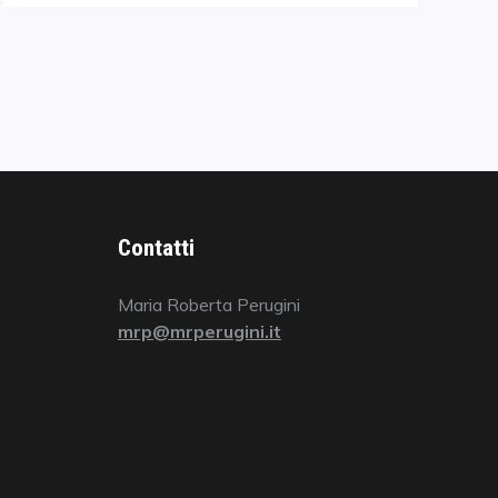
Contatti
Maria Roberta Perugini
mrp@mrperugini.it