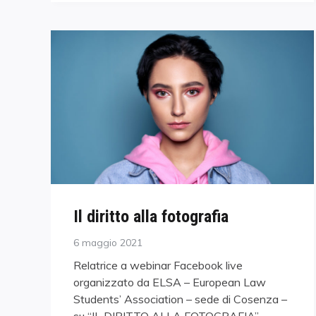
Il diritto alla fotografia
Posted
6 maggio 2021
on
Relatrice a webinar Facebook live
organizzato da ELSA – European Law
Students’ Association – sede di Cosenza –