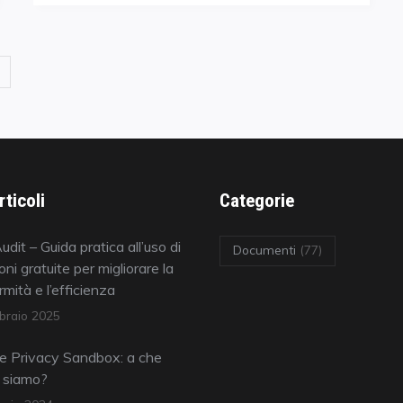
rticoli
Categorie
udit – Guida pratica all’uso di
Documenti
(77)
oni gratuite per migliorare la
mità e l’efficienza
braio 2025
e Privacy Sandbox: a che
 siamo?