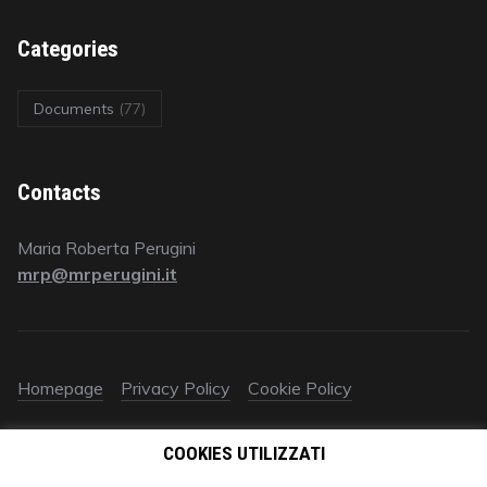
Categories
Documents
(77)
Contacts
Maria Roberta Perugini
mrp@mrperugini.it
Homepage
Privacy Policy
Cookie Policy
© 2018 All rights reserved | Avv. Maria Roberta Perugini | P.IVA
COOKIES UTILIZZATI
09578670961‬ | È vietato ogni utilizzo (anche parziale) dei
contenuti autorali e industriali del presente sito (testo, immagini,