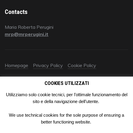
Contacts
Maria Roberta Perugini
mrp@mrperugini.it
Homepage
Privacy Policy
Cookie Policy
© 2018 All rights reserved | Avv. Maria Roberta Perugini | P.IVA
COOKIES UTILIZZATI
09578670961‬ | È vietato ogni utilizzo (anche parziale) dei
contenuti autorali e industriali del presente sito (testo, immagini,
Utilizziamo solo cookie tecnici, per l’ottimale funzionamento del
fotografie, titolo, nomi, segni distintivi…) atto all’addestramento
sito e della navigazione dell’utente.
di sistemi di intelligenza artificiale, così come l’utilizzo di mezzi
automatizzati di data scraping.
We use technical cookies for the sole purpose of ensuring a
better functioning website.
Linkedin
Youtube