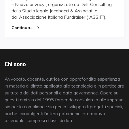
– Nuova privacy”, organizzato da Delf Consulting,
dallo Studio legale Jacobacci & Associati e
dall’Associazione Italiana Fundraiser (“ASSIF”).
Continua...
Chi sono
Avvocato, docente, autrice con approfondita esperienza
in materia di diritto applicato alla tecnologia e in particolare
su tutela dei dati personali e data governance. Opero su
questi temi sin dal 1995 fornendo consulenza alle imprese
sia per la compliance sia per lo sviluppo di progetti speciali,
anche coinvolgenti l’intero patrimonio informativo
aziendale, compresi i flussi di dati.