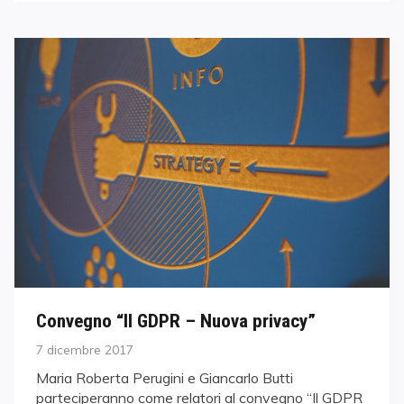
Convegno “Il GDPR – Nuova privacy”
Posted
7 dicembre 2017
on
Maria Roberta Perugini e Giancarlo Butti
parteciperanno come relatori al convegno “Il GDPR