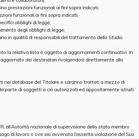
denti e collaboratori);
ino prestazioni funzionali ai fini sopra indicati;
ioni funzionali ai fini sopra indicati;
cifici obblighi di legge;
pimento degli obblighi di legge;
rano in qualità di responsabili del trattamento dello Studio.
to la relativa lista è oggetto di aggiornamenti continuativi. In
 aggiornato dei destinatari rivolgendosi direttamente allo
 nei database del Titolare e saranno trattati a mezzo di
a parte di soggetti a ciò autorizzati ed appositamente istruiti.
DPR, all’Autorità nazionale di supervisione dello stato membro
luogo di lavoro o ove sia avvenuta l’asserita violazione del Suo