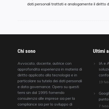
dati personali trattati e analogamente il diritto d
Chi sono
Ultimi a
Avvocato, docente, autrice con
IA e A
approfondita esperienza in materia di
soluzi
diritto applicato alla tecnologia e in
confor
particolare su tutela dei dati personali
19 feb
e data governance. Opero su questi
temi sin dal 1995 fornendo
Googl
consulenza alle imprese sia per la
punto
compliance sia per lo sviluppo di
7 febb