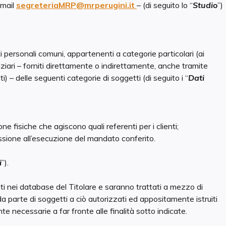
-mail
segreteriaMRP@mrperugini.it
– (di seguito lo “
Studio
”)
ati personali comuni, appartenenti a categorie particolari (ai
iari – forniti direttamente o indirettamente, anche tramite
nti) – delle seguenti categorie di soggetti (di seguito i “
Dati
one fisiche che agiscono quali referenti per i clienti;
nnessione all’esecuzione del mandato conferito.
i
”).
 nei database del Titolare e saranno trattati a mezzo di
a parte di soggetti a ciò autorizzati ed appositamente istruiti
 necessarie a far fronte alle finalità sotto indicate.