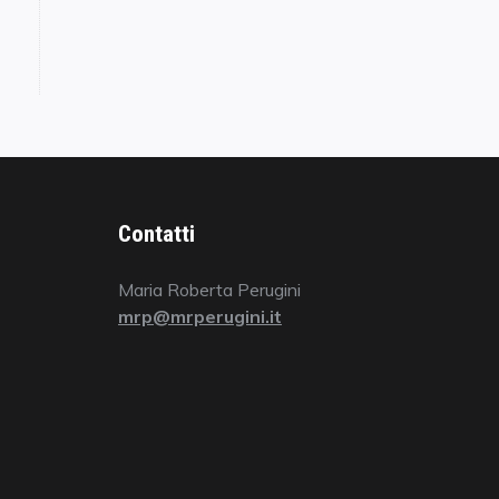
Contatti
Maria Roberta Perugini
mrp@mrperugini.it