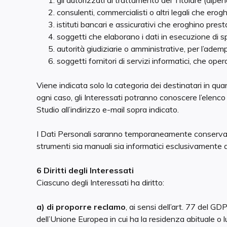
gli autorizzati al trattamento del Titolare (dipen
consulenti, commercialisti o altri legali che erogh
istituti bancari e assicurativi che eroghino prestaz
soggetti che elaborano i dati in esecuzione di spe
autorità giudiziarie o amministrative, per l’adem
soggetti fornitori di servizi informatici, che ope
Viene indicata solo la categoria dei destinatari in quan
ogni caso, gli Interessati potranno conoscere l’elenco
Studio all’indirizzo e-mail sopra indicato.
I Dati Personali saranno temporaneamente conservati
strumenti sia manuali sia informatici esclusivamente d
6 Diritti degli Interessati
Ciascuno degli Interessati ha diritto:
a) di proporre reclamo
, ai sensi dell’art. 77 del G
dell’Unione Europea in cui ha la residenza abituale o 