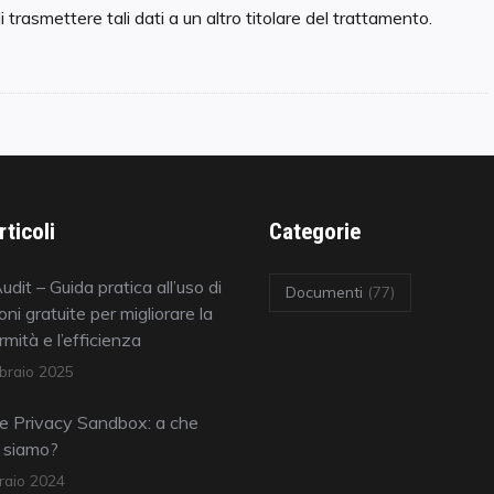
i trasmettere tali dati a un altro titolare del trattamento.
rticoli
Categorie
udit – Guida pratica all’uso di
Documenti
(77)
oni gratuite per migliorare la
mità e l’efficienza
braio 2025
e Privacy Sandbox: a che
 siamo?
raio 2024