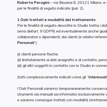
Roberta Perugini
– via Besana 8, 20121 Milano, e
per le finalità di seguito indicate (par. 2).
1 Dati trattati e modalità del trattamento
Per le finalità di seguito descritte lo Studio tratta i d
sensi dell’art. 9 GDPR) ed eventualmente anche giudiz
collaboratori o dipendenti, dai clienti (e relativi refere
Personali
“):
(i) clienti persone fisiche;
(ii) limitatamente ai dati anagrafici e di contatto, pers
(iii) gli altri soggetti in contatto con lo Studio in co
(tutti complessivamente indicati come gli “
Interessat
I Dati Personali saranno temporaneamente conservati
strumenti sia manuali sia informatici esclusivamente d
e saranno comunque trattati con modalità strettamente