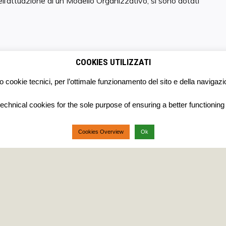
 nell’attuazione di un Modello Organizzativo, si sono dotati
COOKIES UTILIZZATI
GS. 231/2001
,
FRANCESCO RUBINO
,
GARANTE
,
GDPR
,
o cookie tecnici, per l’ottimale funzionamento del sito e della navigazi
ORGANISMO DI VIGILANZA
,
PARERE
,
RUOLO PRIVACY
,
chnical cookies for the sole purpose of ensuring a better functionin
Cookies Overview
Ok