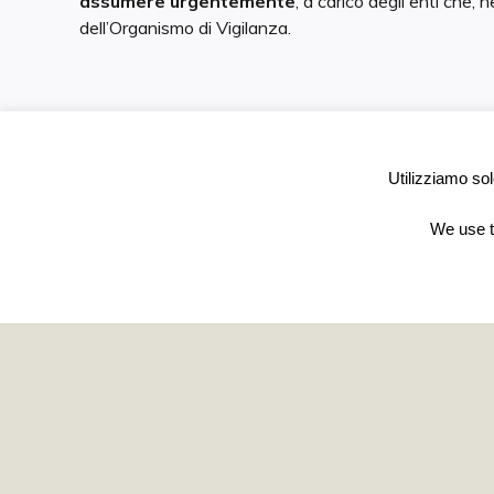
assumere urgentemente
, a carico degli enti che,
dell’Organismo di Vigilanza.
Tags:
AUTORIZZAZIONE AL TRATTAMENTO
,
D. L
Utilizziamo sol
INCARICATO
,
ISTRUZIONI TRATTAMENTO
,
ODV
,
TITOLARE
We use te